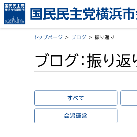
ナ
ビ
ゲ
ー
トップページ
>
ブログ
>
振り返り
シ
ョ
ブログ：振り返
ン
を
ス
キ
ッ
すべて
プ
会派運営