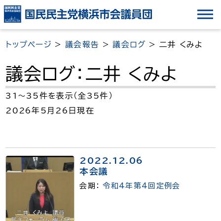
ナ
ビ
ゲ
トップページ
>
議会報告
>
議会ログ
>
二井 くみよ
ー
シ
議会ログ：二井 くみよ
ョ
ン
31～35件を表示（全35件）
を
2026年5月26日現在
ス
キ
ッ
2022.12.06
プ
本会議
会期：
令和4年第4回定例会