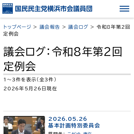
ナ
ビ
ゲ
トップページ
>
議会報告
>
議会ログ
>
令和8年第2回
ー
定例会
シ
ョ
議会ログ：令和8年第2回
ン
定例会
を
ス
1～3件を表示（全3件）
キ
2026年5月26日現在
ッ
プ
2026.05.26
基本計画特別委員会