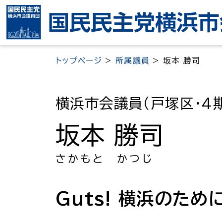
ナ
ビ
ゲ
ー
トップページ
>
所属議員
>
坂本 勝司
シ
ョ
ン
横浜市会議員（戸塚区・4
を
ス
坂本 勝司
キ
ッ
さかもと かつじ
プ
Guts! 横浜のため