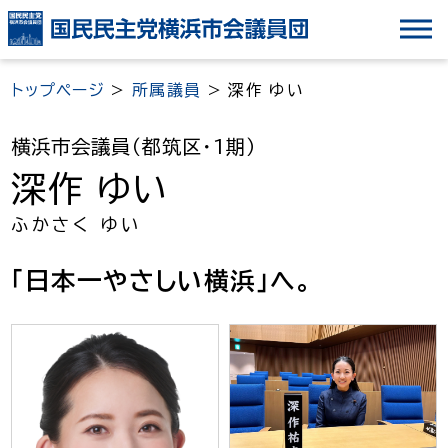
ナ
ビ
ゲ
トップページ
>
所属議員
>
深作 ゆい
ー
シ
横浜市会議員（都筑区・1期）
ョ
深作 ゆい
ン
を
ふかさく ゆい
ス
キ
「日本一やさしい横浜」へ。
ッ
プ