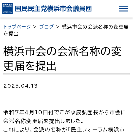
ナ
ビ
ゲ
トップページ
>
ブログ
>
横浜市会の会派名称の変更届
ー
を提出
シ
ョ
横浜市会の会派名称の変
ン
更届を提出
を
ス
キ
2025.04.13
ッ
プ
令和７年４月10日付でこがゆ康弘団長から市会に
会派名称変更届を提出しました。
これにより、会派の名称が「民主フォーラム横浜市