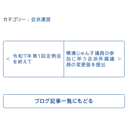
カテゴリー :
会派運営
投
横溝じゅん子議員の参
令和7年第1回定例会
稿
加に伴う会派所属議
を終えて
員の変更届を提出
ナ
ビ
ゲ
ブログ記事一覧にもどる
ー
シ